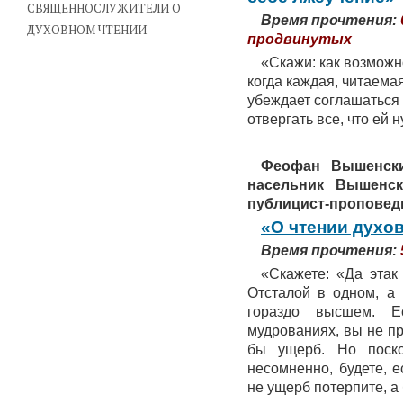
СВЯЩЕННОСЛУЖИТЕЛИ О
Время прочтения:
ДУХОВНОМ ЧТЕНИИ
продвинутых
«Скажи: как возможно
когда каждая, читаемая
убеждает соглашаться н
отвергать все, что ей 
Феофан Вышенский 
насельник Вышенск
публицист-проповед
«О чтении духов
Время прочтения:
«Скажете: «Да этак
Отсталой в одном, а
гораздо высшем. Е
мудрованиях, вы не п
бы ущерб. Но поско
несомненно, будете, е
не ущерб потерпите, 