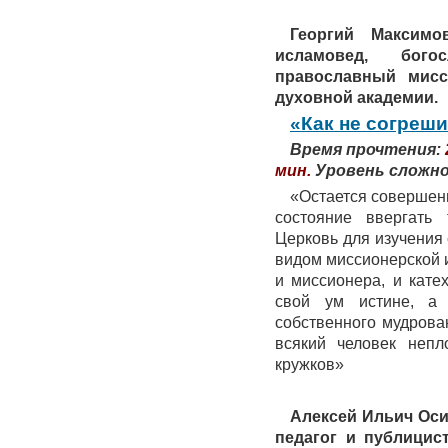
Георгий Максимов
исламовед, бого
православный мисс
духовной академии.
«Как не согреш
Время прочтения:
мин.
Уровень сложн
«Остается совершенн
состояние ввергать
Церковь для изучения
видом миссионерской 
и миссионера, и кате
свой ум истине, а
собственного мудров
всякий человек непл
кружков»
Алексей Ильич
Ос
педагог и публицис