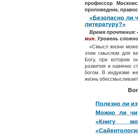
профессор Московск
проповедник, правос
«Безопасно ли 
литературу?»
Время прочтения:
мин.
Уровень сложн
«Смысл жизни может
этим смыслом для ве
Богу, при котором о
развития и навечно с
богом. В индуизме же
жизнь обессмысливае
Во
Полезно ли и
Можно ли чит
«Книгу мор
«Сайентологию