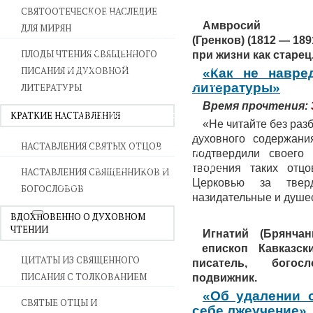
СВЯТООТЕЧЕСКОЕ НАСЛЕДИЕ
ВОЙНА СО СТРАСТЯМИ
Амврос
ДЛЯ МИРЯН
СВЯТЫНИ В ДОМЕ
(Гренков)
(1812 — 189
ПРИТЧИ
ПЛОДЫ ЧТЕНИЯ СВЯЩЕННОГО
при жизни как старец
СЕМЬЯ - ПОЛНОТА ЗЕМНОГО СЧАСТЬЯ
ПИСАНИЯ И ДУХОВНОЙ
«Как не навре
ЛЮБОВЬ СУПРУЖЕСТВО
литературы»
ЛИТЕРАТУРЫ
ВОСПИТАНИЕ
Время прочтения:
КРАТКИЕ НАСТАВЛЕНИЯ
УТЕШЕНИЕ В СКОРБЯХ
«Не читайте без раз
УТОЛИ МОИ ПЕЧАЛИ
духовного содержани
НАСТАВЛЕНИЯ СВЯТЫХ ОТЦОВ
СТАРОСТЬ - РАДОСТЬ
подтвердили своего 
СМЕРТЬ ПОМИНОВЕНИЕ
творения таких отц
НАСТАВЛЕНИЯ СВЯЩЕННИКОВ И
ЕПАРХИЯ НВК
Церковью за твер
БОГОСЛОВОВ
назидательные и душе
ВДОХНОВЕННО О ДУХОВНОМ
ЧТЕНИИ
Игнатий (Брянчан
епископ Кавказски
ЦИТАТЫ ИЗ СВЯЩЕННОГО
писатель, богос
ПИСАНИЯ С ТОЛКОВАНИЕМ
подвижник.
«Об удалении о
СВЯТЫЕ ОТЦЫ И
себе лжеучение»